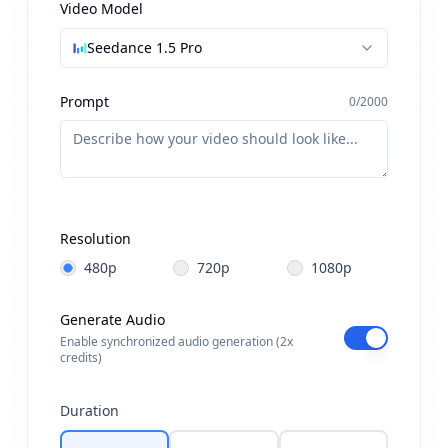
Video Model
Seedance 1.5 Pro
Prompt
0
/
2000
Start Frame
URL
Resolution
480p
720p
1080p
Generate Audio
Enable synchronized audio generation
(2x
credits)
Drag & drop or
browse
PNG, JPG, JPEG, WebP (max 10MB)
Duration