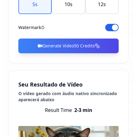
5
s
10
s
12
s
Watermark
Generate Video
50
Credits
Seu Resultado de Vídeo
O vídeo gerado com áudio nativo sincronizado
aparecerá abaixo
Result Time
2-3 min