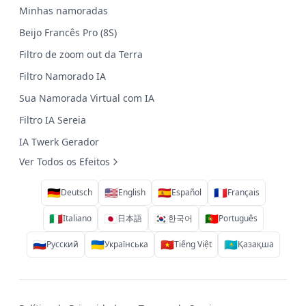
Minhas namoradas
Beijo Francês Pro (8S)
Filtro de zoom out da Terra
Filtro Namorado IA
Sua Namorada Virtual com IA
Filtro IA Sereia
IA Twerk Gerador
Ver Todos os Efeitos
🇩🇪
🇺🇸
🇪🇸
🇫🇷
Deutsch
English
Español
Français
🇮🇹
🇯🇵
🇰🇷
🇵🇹
Italiano
日本語
한국어
Português
🇷🇺
🇺🇦
🇻🇳
🇰🇿
Русский
Українська
Tiếng Việt
Қазақша