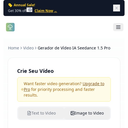
Annual Sale!
Dism
Get 30% off
Claim Now
→
Open 
Home
Video
Gerador de Vídeo IA Seedance 1.5 Pro
Crie Seu Vídeo
Want faster video generation?
Upgrade to
Pro
for priority processing and faster
results.
Text to Video
Image to Video