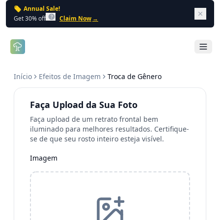
Annual Sale!
Dism
Get 30% off
Claim Now
→
Open 
Início
Efeitos de Imagem
Troca de Gênero
Faça Upload da Sua Foto
Faça upload de um retrato frontal bem
iluminado para melhores resultados. Certifique-
se de que seu rosto inteiro esteja visível.
Imagem