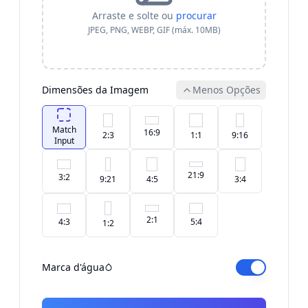
Arraste e solte ou
procurar
JPEG, PNG, WEBP, GIF (máx. 10MB)
Dimensões da Imagem
Menos Opções
Match
16:9
2:3
1:1
9:16
Input
21:9
3:2
9:21
4:5
3:4
2:1
4:3
5:4
1:2
Marca d'água