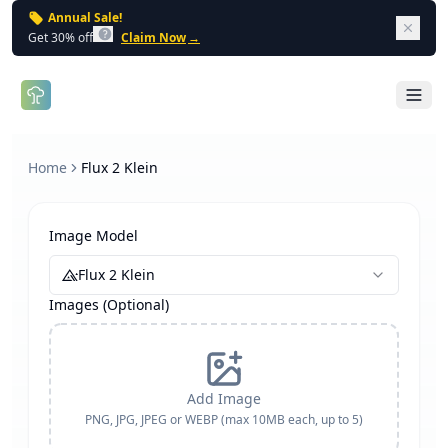
Annual Sale!
Dism
Get 30% off
Claim Now
→
Open 
Home
Flux 2 Klein
Image Model
Flux 2 Klein
Images (Optional)
Add Image
PNG, JPG, JPEG or WEBP (max 10MB each, up to
5
)