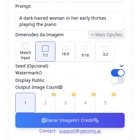
Prompt
Dimensões da Imagem
Mais Opções
Match
16:9
3:2
1:1
9:16
Input
Seed (Opcional)
Watermark
4:3
5:4
2:3
3:4
4:5
Display Public
Output Image Count
21:9
9:21
1
2
3
4
5
Gerar Imagem
1
Credit
Contact:
support@genimg.ai