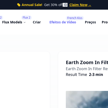
Annual Sale!
Get 30% off
Claim Now
→
 2
Flux 2
French Kiss
Flux Models
Criar
Efeitos de Vídeo
Preços
Pro
Earth Zoom In Fil
Earth Zoom In Filter
Res
Result Time
2-3 min