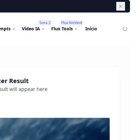
Dismiss
Sora 2
Flux Kontext
mpts
Vídeo IA
Flux Tools
Início
ter
Result
ult will appear here