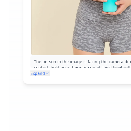
The person in the image is facing the camera dire
contact, holding a thermos cup at chest level wit
Expand
professional product presentation pose, clearly 
design and features as if demonstrating for cust