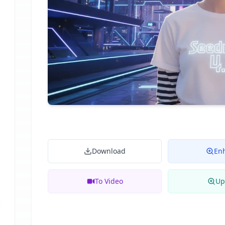
Download
En
To Video
Up