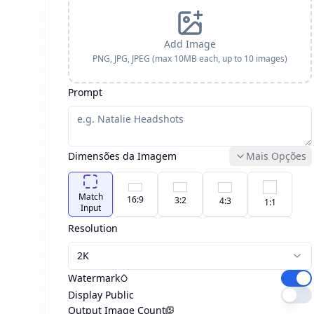
Add Image
PNG, JPG, JPEG (max 10MB each
, up to 10 images
)
Prompt
Dimensões da Imagem
Mais Opções
Match
16:9
3:2
4:3
1:1
Input
Resolution
custom
21:9
3:4
2:3
9:16
2K
Watermark
Display Public
Output Image Count