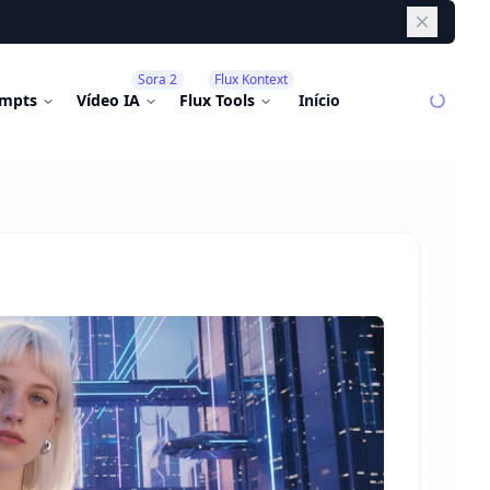
Dismiss
Sora 2
Flux Kontext
mpts
Vídeo IA
Flux Tools
Início