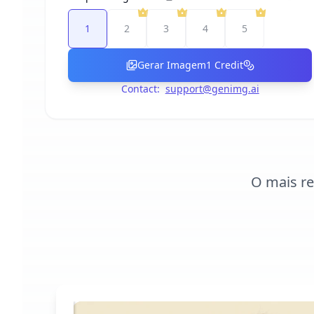
1
2
3
4
5
Gerar Imagem
1
Credit
Contact:
support@genimg.ai
O mais r