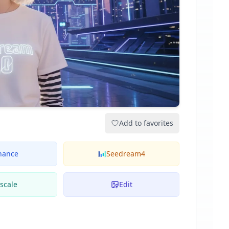
Add to favorites
hance
Seedream4
scale
Edit