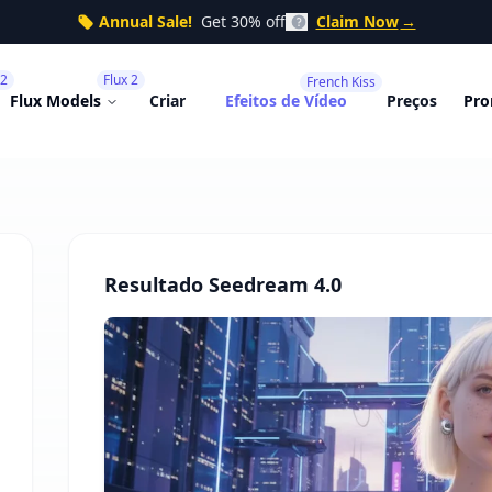
Annual Sale!
Get 30% off
Claim Now
→
 2
Flux 2
French Kiss
Flux Models
Criar
Efeitos de Vídeo
Preços
Pro
Resultado Seedream 4.0