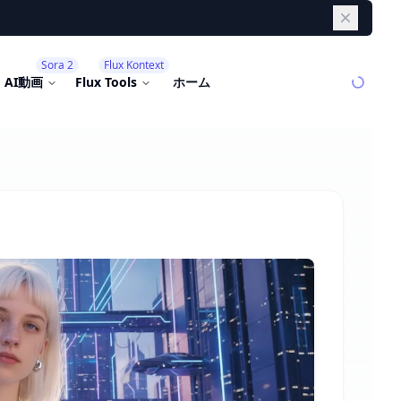
Dismiss
Sora 2
Flux Kontext
AI動画
Flux Tools
ホーム