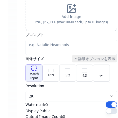
Add Image
PNG, JPG, JPEG (max 10MB each
, up to 10 images
)
プロンプト
画像サイズ
詳細オプションを表示
Match
16:9
3:2
4:3
1:1
Input
Resolution
custom
21:9
3:4
2:3
9:16
2K
Watermark
Display Public
Output Image Count