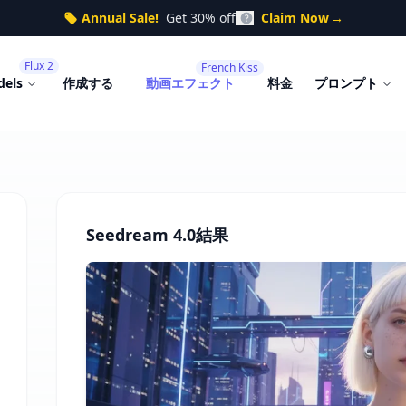
Annual Sale!
Get 30% off
Claim Now
→
Flux 2
French Kiss
dels
作成する
動画エフェクト
料金
プロンプト
Seedream 4.0結果