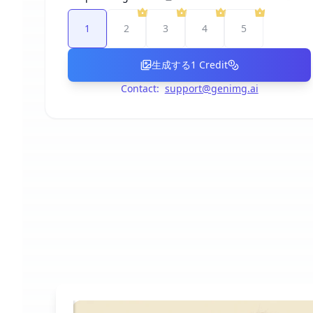
1
2
3
4
5
生成する
1
Credit
Contact:
support@genimg.ai