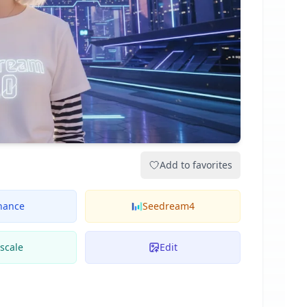
Add to favorites
hance
Seedream4
scale
Edit