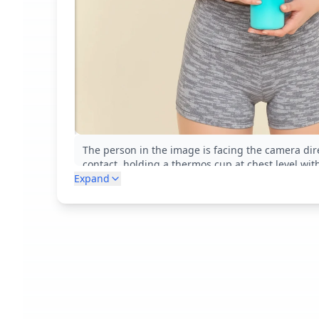
The person in the image is facing the camera dire
contact, holding a thermos cup at chest level wit
Expand
professional product presentation pose, clearly 
design and features as if demonstrating for cust