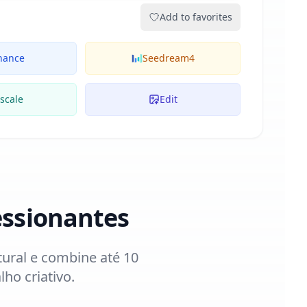
Add to favorites
hance
Seedream4
scale
Edit
essionantes
tural e combine até 10
lho criativo.