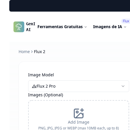
Flux
GenImg
Ferramentas Gratuitas
Imagens de IA
AI
Home
Flux 2
Image Model
Flux 2 Pro
Images (Optional)
Add Image
PNG, JPG, JPEG or WEBP (max 10MB each, up to
8
)