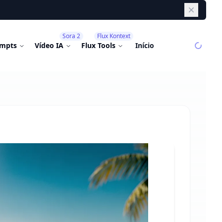
Dismiss
Sora 2
Flux Kontext
mpts
Vídeo IA
Flux Tools
Início