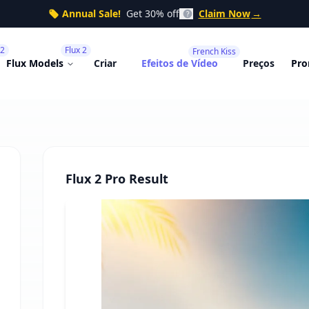
Annual Sale!
Get 30% off
Claim Now
→
 2
Flux 2
French Kiss
Flux Models
Criar
Efeitos de Vídeo
Preços
Pro
Flux 2 Pro Result