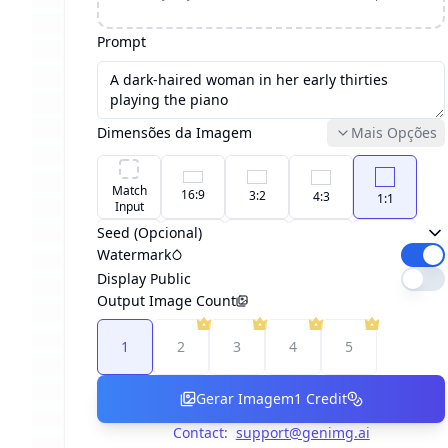
Prompt
Dimensões da Imagem
Mais Opções
Match
16:9
3:2
4:3
1:1
Input
Seed (Opcional)
Watermark
custom
4:5
3:4
2:3
9:16
Display Public
Output Image Count
1
2
3
4
5
Gerar Imagem
1
Credit
Contact:
support@genimg.ai