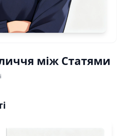
бличчя між Статями
і
ті