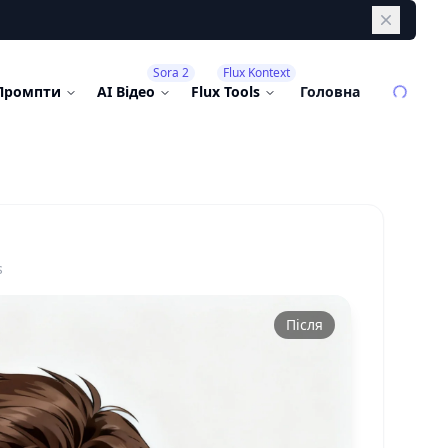
Dismiss
Sora 2
Flux Kontext
Промпти
AI Відео
Flux Tools
Головна
s
Після