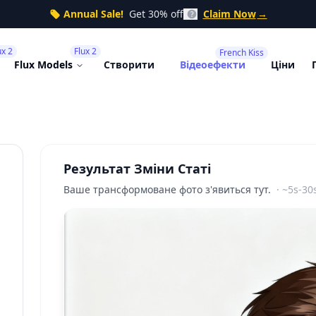
Annual Sale!
Get 30% off
Claim Now
→
ux 2
Flux 2
French Kiss
Flux Models
Створити
Відеоефекти
Ціни
Результат Зміни Статі
Ваше трансформоване фото з'явиться тут.
·
~5s-30
До