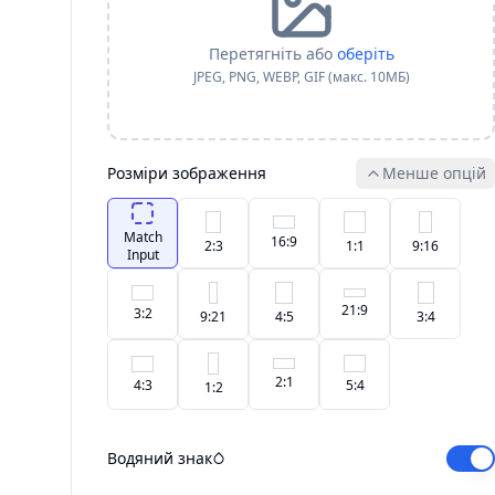
Перетягніть або
оберіть
JPEG, PNG, WEBP, GIF (макс. 10МБ)
Розміри зображення
Менше опцій
Match
16:9
2:3
1:1
9:16
Input
21:9
3:2
9:21
4:5
3:4
2:1
4:3
5:4
1:2
Водяний знак