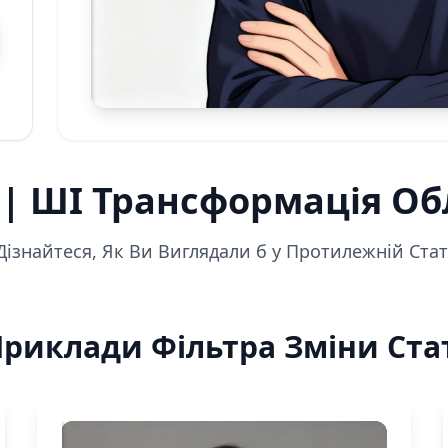
і | ШІ Трансформація О
Дізнайтеся, Як Ви Виглядали б у Протилежній Стат
риклади Фільтра Зміни Ста