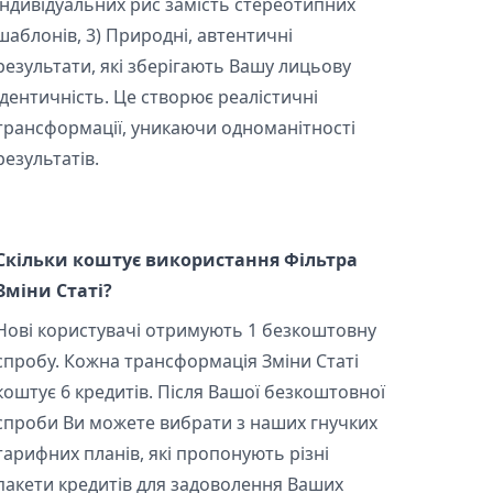
індивідуальних рис замість стереотипних
шаблонів, 3) Природні, автентичні
результати, які зберігають Вашу лицьову
ідентичність. Це створює реалістичні
трансформації, уникаючи одноманітності
результатів.
Скільки коштує використання Фільтра
Зміни Статі?
Нові користувачі отримують 1 безкоштовну
спробу. Кожна трансформація Зміни Статі
коштує 6 кредитів. Після Вашої безкоштовної
спроби Ви можете вибрати з наших гнучких
тарифних планів, які пропонують різні
пакети кредитів для задоволення Ваших