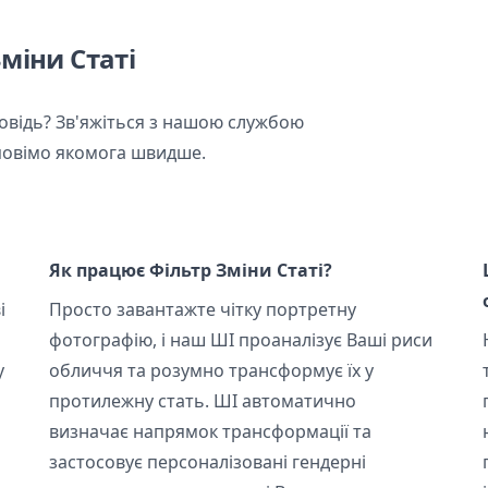
міни Статі
повідь? Зв'яжіться з нашою службою
дповімо якомога швидше.
Як працює Фільтр Зміни Статі?
і
Просто завантажте чітку портретну
фотографію, і наш ШІ проаналізує Ваші риси
у
обличчя та розумно трансформує їх у
протилежну стать. ШІ автоматично
визначає напрямок трансформації та
застосовує персоналізовані гендерні