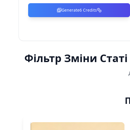
Generate
6
Credits
Фільтр Зміни Стат
П