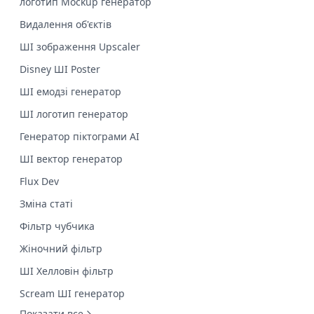
логотип Mockup генератор
Видалення об'єктів
ШІ зображення Upscaler
Disney ШІ Poster
ШІ емодзі генератор
ШІ логотип генератор
Генератор піктограми AI
ШІ вектор генератор
Flux Dev
Зміна статі
Фільтр чубчика
Жіночний фільтр
ШІ Хелловін фільтр
Scream ШІ генератор
Показати все