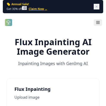
Annual Sale!
Dism
Get 30% off
Claim Now
→
Open 
Flux Inpainting AI
Image Generator
Inpainting Images with GenImg AI
Flux Inpainting
Upload image