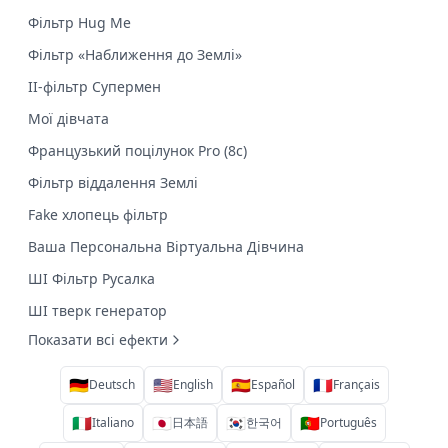
Фільтр Hug Me
Фільтр «Наближення до Землі»
ІІ-фільтр Супермен
Мої дівчата
Французький поцілунок Pro (8с)
Фільтр віддалення Землі
Fake хлопець фільтр
Ваша Персональна Віртуальна Дівчина
ШІ Фільтр Русалка
ШІ тверк генератор
Показати всі ефекти
🇩🇪
🇺🇸
🇪🇸
🇫🇷
Deutsch
English
Español
Français
🇮🇹
🇯🇵
🇰🇷
🇵🇹
Italiano
日本語
한국어
Português