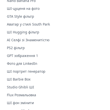
Nano Banana Pro
ШІ-цуценя на фото
GTA Style фільтр
Аватар у стилі South Park
ШІ Hugging фільтр
AI Селфі зі Знаменитістю
PS2 фільтр
GPT зображення 1
Фото для LinkedIn
ШІ портрет генератор
ШІ Barbie Box
Studio Ghibli ШІ
Flux Розмальовка
ШІ фон змінити