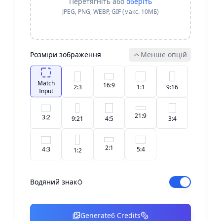
Перетягніть або
оберіть
JPEG, PNG, WEBP, GIF (макс. 10МБ)
Розміри зображення
Менше опцій
Match
16:9
2:3
1:1
9:16
Input
21:9
3:2
9:21
4:5
3:4
2:1
4:3
5:4
1:2
Водяний знак
Generate
6
Credits