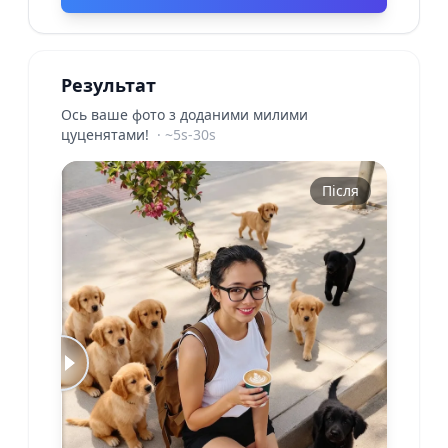
Результат
Ось ваше фото з доданими милими
цуценятами!
·
~5s-30s
До
Після