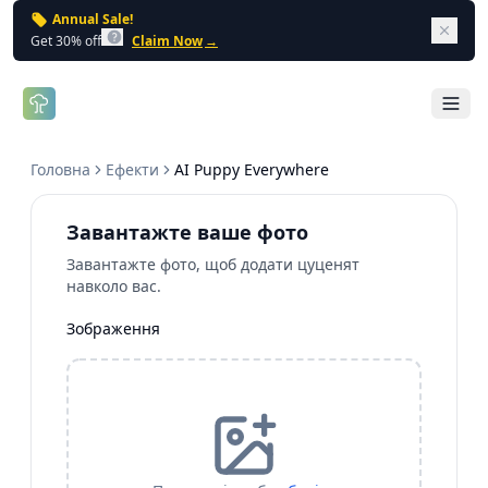
Annual Sale!
Dism
Get 30% off
Claim Now
→
Open 
Головна
Ефекти
AI Puppy Everywhere
Завантажте ваше фото
Завантажте фото, щоб додати цуценят
навколо вас.
Зображення