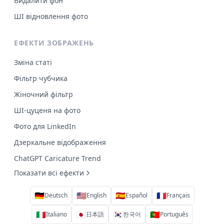
Видалити фон
ШІ відновлення фото
ЕФЕКТИ ЗОБРАЖЕНЬ
Зміна статі
Фільтр чубчика
Жіночний фільтр
ШІ-цуценя на фото
Фото для LinkedIn
Дзеркальне відображення
ChatGPT Caricature Trend
Показати всі ефекти
🇩🇪
🇺🇸
🇪🇸
🇫🇷
Deutsch
English
Español
Français
🇮🇹
🇯🇵
🇰🇷
🇵🇹
Italiano
日本語
한국어
Português