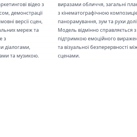
ркетингові відео з
виразами обличчя, загальні пла
сом, демонстрації
з кінематографічною композиці
мовні версії сцен,
панорамування, зум та рухи долі
альних мереж та
Модель відмінно справляється з
е з
підтримкою емоційного вираже
и діалогами,
та візуальної безперервності мі
ами та музикою.
сценами.