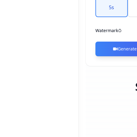
5
s
Watermark
Generate