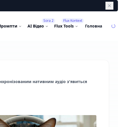
Dismiss
Sora 2
Flux Kontext
Промпти
AI Відео
Flux Tools
Головна
инхронізованим нативним аудіо з'явиться