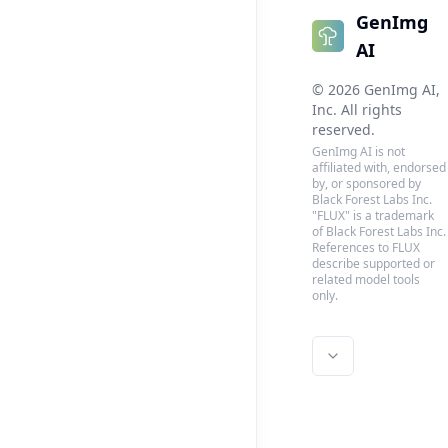
GenImg
AI
©
2026
GenImg AI
,
Inc. All rights
reserved.
GenImg AI is not
affiliated with, endorsed
by, or sponsored by
Black Forest Labs Inc.
"FLUX" is a trademark
of Black Forest Labs Inc.
References to FLUX
describe supported or
related model tools
only.