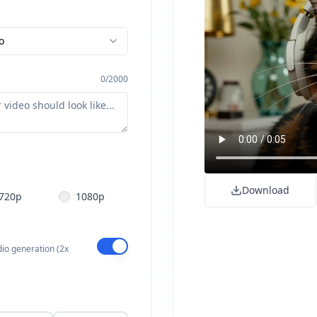
o
0
/
2000
URL
Download
720p
1080p
dio generation
(2x
drop or
browse
PEG, WebP (max 10MB)