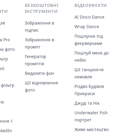
БЕЗКОШТОВНІ
ВІДЕОЕФЕКТИ
НТИ
ІНСТРУМЕНТИ
AI Disco Dance
для
Зображення в
Wrap Dance
підпис
Поцілунок під
a Pro
Зображення в
феєрверками
промпт
на фото
Поцілуй мене до
Генератор
льтр
небес
промптів
илі
ШІ танцююче
Видалити фон
немовля
ШІ відновлення
 фільтр
Різдво Будівля
фото
Прикраси
тю
Джуді та Нік
Underwater Fish
портрет
ення 1
Живе мистецтво
nkedIn