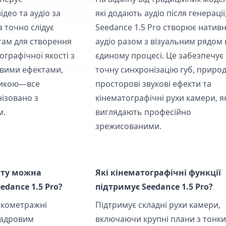
део та аудіо за
які додають аудіо після генерації
а точно слідує
Seedance 1.5 Pro створює натив
ам для створення
аудіо разом з візуальним рядом 
ографічної якості з
єдиному процесі. Це забезпечує
вими ефектами,
точну синхронізацію губ, природ
зикою—все
просторові звукові ефекти та
ізовано з
кінематографічні рухи камери, я
м.
виглядають професійно
зрежисованими.
нту можна
Які кінематографічні функції
edance 1.5 Pro?
підтримує Seedance 1.5 Pro?
ткометражні
Підтримує складні рухи камери,
кадровим
включаючи крупні плани з тонк