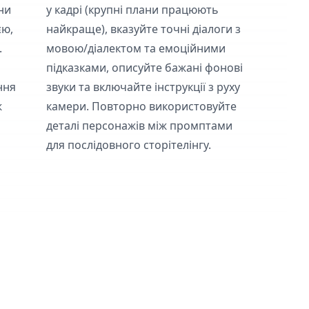
ни
у кадрі (крупні плани працюють
єю,
найкраще), вказуйте точні діалоги з
.
мовою/діалектом та емоційними
підказками, описуйте бажані фонові
ння
звуки та включайте інструкції з руху
ж
камери. Повторно використовуйте
деталі персонажів між промптами
для послідовного сторітелінгу.