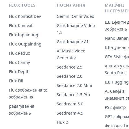
FLUX TOOLS
ПОСИЛАННЯ
МАГІЧНІ
ІНСТРУМЕ
Flux Kontext Dev
Gemini Omni Video
ШІ Ефекти 
Flux Kontext
Grok Imagine Video
Зображень
1.5
Flux Inpainting
Nano Banan
Grok Imagine AI
Flux Outpainting
ШІ-цуценя 
AI Music Video
Flux Redux
GTA Style фі
Generator
Flux Canny
Аватар у ст
Seedance 2.5
Flux Depth
South Park
Seedance 2.0
Flux Fill
ШІ Hugging
Seedance 2.0 Mini
Flux зображення to
AI Селфі зі
Seedance 1.5 Pro
зображення
Знаменитіс
Seedream 5.0
редагування
PS2 фільтр
зображень
Seedream 4.5
GPT зображ
Flux 2
Фото для Li