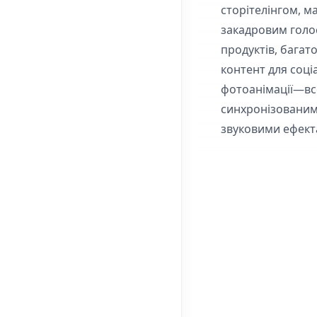
сторітелінгом, ма
закадровим голо
продуктів, багато
контент для соці
фотоанімації—вс
синхронізованим
звуковими ефект