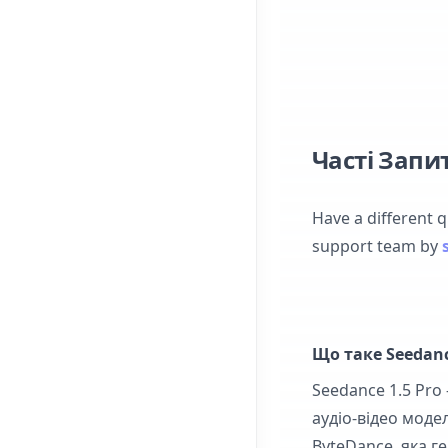
Часті Запи
Have a different 
support team by
Що таке Seedanc
Seedance 1.5 Pro
аудіо-відео моде
ByteDance, яка г