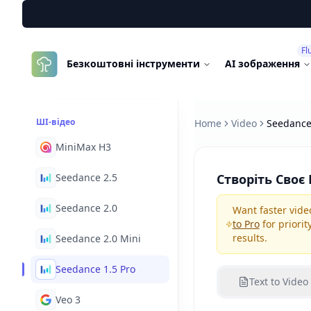
Fl
GenImg
Безкоштовні інструменти
AI зображення
AI
ШІ-відео
Home
Video
Seedance
MiniMax H3
Seedance 2.5
Створіть Своє 
Seedance 2.0
Want faster vide
to Pro
for priori
results.
Seedance 2.0 Mini
Seedance 1.5 Pro
Text to Video
Veo 3