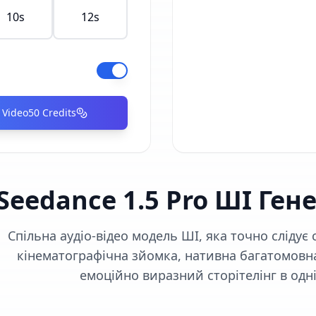
10
s
12
s
 Video
50
Credits
Seedance 1.5 Pro ШІ Ген
Спільна аудіо-відео модель ШІ, яка точно сліду
кінематографічна зйомка, нативна багатомовна
емоційно виразний сторітелінг в одні