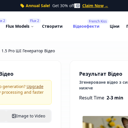
Annual Sale!
Get 30% off
Claim Now
→
ux 2
Flux 2
French Kiss
Flux Models
Створити
Відеоефекти
Ціни
 1.5 Pro ШІ Генератор Відео
Відео
Результат Відео
Згенероване відео з с
o generation?
Upgrade
нижче
ty processing and faster
Result Time
2-3 min
Image to Video