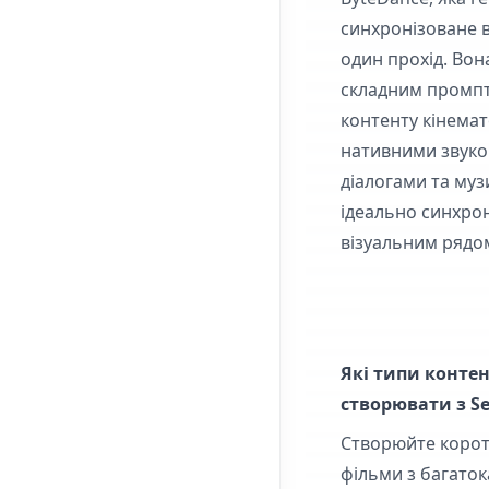
синхронізоване ві
один прохід. Вон
складним промпт
контенту кінемат
нативними звуко
діалогами та му
ідеально синхрон
візуальним рядо
Які типи конте
створювати з Se
Створюйте коро
фільми з багато