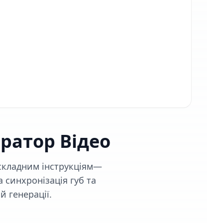
ератор Відео
є складним інструкціям—
 синхронізація губ та
й генерації.