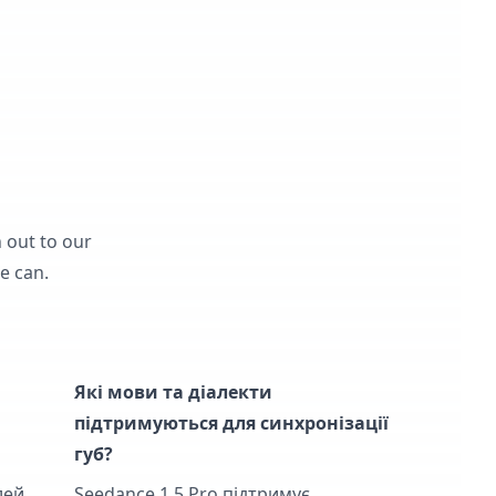
 out to our
e can.
Які мови та діалекти
підтримуються для синхронізації
губ?
лей,
Seedance 1.5 Pro підтримує