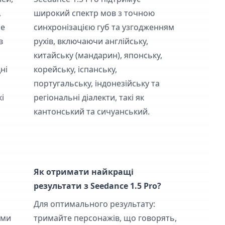
,
широкий спектр мов з точною
не
синхронізацією губ та узгодженням
в
рухів, включаючи англійську,
китайську (мандарин), японську,
ні
корейську, іспанську,
португальську, індонезійську та
кі
регіональні діалекти, такі як
кантонський та сичуанський.
Як отримати найкращі
результати з Seedance 1.5 Pro?
Для оптимального результату:
ими
тримайте персонажів, що говорять,