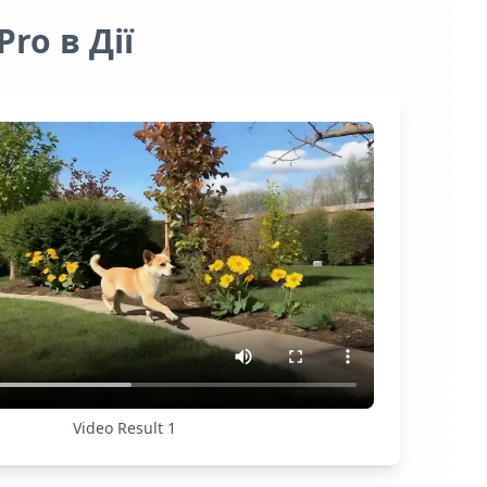
ro в Дії
Video Result
1