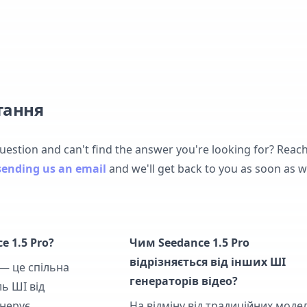
тання
question and can't find the answer you're looking for? Reach
sending us an email
and we'll get back to you as soon as w
e 1.5 Pro?
Чим Seedance 1.5 Pro
відрізняється від інших ШІ
 — це спільна
генераторів відео?
ль ШІ від
енерує
На відміну від традиційних моде