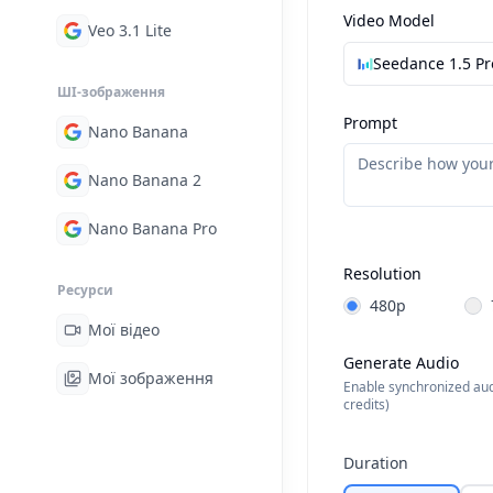
Video Model
Veo 3.1 Lite
Seedance 1.5 Pr
ШІ-зображення
Prompt
Nano Banana
Nano Banana 2
Nano Banana Pro
Start Frame
Resolution
Ресурси
480p
Мої відео
Generate Audio
Мої зображення
Enable synchronized au
credits)
Drag & 
PNG, JPG, J
Duration