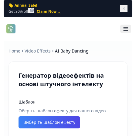
Annual Sale!
Dism
Get 30% off
Claim Now
→
Open 
Home
Video Effects
AI Baby Dancing
Генератор відеоефектів на
основі штучного інтелекту
Шаблон
Оберіть шаблон ефекту для вашого відео
Виберіть шаблон ефекту