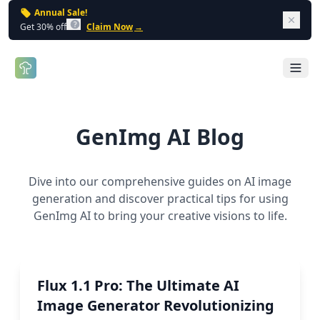
Annual Sale!
Dism
Get 30% off
Claim Now
→
Open 
GenImg AI
Blog
Dive into our comprehensive guides on AI image
generation and discover practical tips for using
GenImg AI to bring your creative visions to life.
Flux 1.1 Pro: The Ultimate AI
Image Generator Revolutionizing