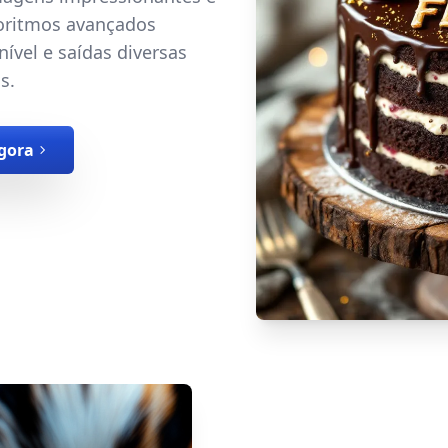
lgoritmos avançados
ível e saídas diversas
s.
gora