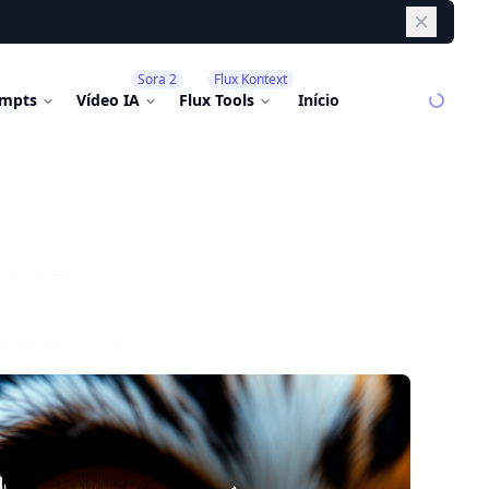
Dismiss
Sora 2
Flux Kontext
mpts
Vídeo IA
Flux Tools
Início