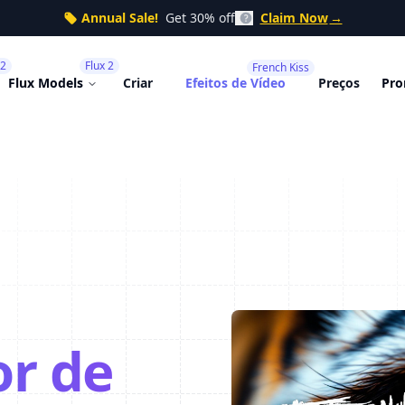
Annual Sale!
Get 30% off
Claim Now
→
 2
Flux 2
French Kiss
Flux Models
Criar
Efeitos de Vídeo
Preços
Pro
r de