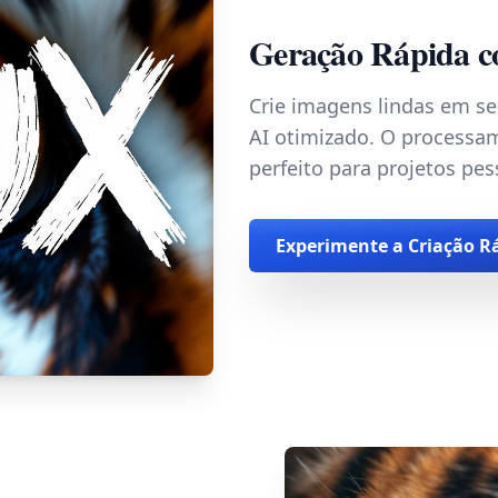
Geração Rápida 
Crie imagens lindas em 
AI otimizado. O processam
perfeito para projetos pes
Experimente a Criação R