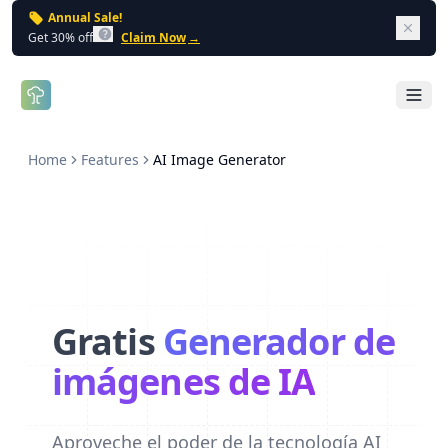
Annual Sale!
Dism
Get 30% off
Claim Now
→
Open 
Home
Features
AI Image Generator
Gratis
Generador de
imágenes de IA
Aproveche el poder de la tecnología AI