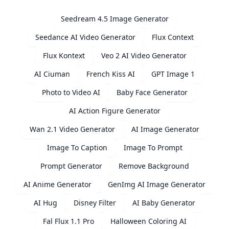
Seedream 4.5 Image Generator
Seedance AI Video Generator
Flux Context
Flux Kontext
Veo 2 AI Video Generator
AI Ciuman
French Kiss AI
GPT Image 1
Photo to Video AI
Baby Face Generator
AI Action Figure Generator
Wan 2.1 Video Generator
AI Image Generator
Image To Caption
Image To Prompt
Prompt Generator
Remove Background
AI Anime Generator
GenImg AI Image Generator
AI Hug
Disney Filter
AI Baby Generator
Fal Flux 1.1 Pro
Halloween Coloring AI