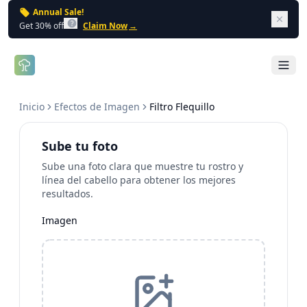
Annual Sale!
Dism
Get 30% off
Claim Now
→
Open 
Inicio
Efectos de Imagen
Filtro Flequillo
Sube tu foto
Sube una foto clara que muestre tu rostro y
línea del cabello para obtener los mejores
resultados.
Imagen