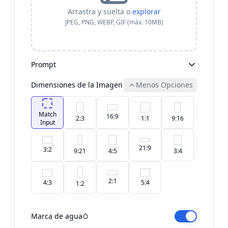
Arrastra y suelta o
explorar
JPEG, PNG, WEBP, GIF (máx. 10MB)
Prompt
Dimensiones de la Imagen
Menos Opciones
Match
16:9
2:3
1:1
9:16
Input
21:9
3:2
9:21
4:5
3:4
2:1
4:3
5:4
1:2
Marca de agua