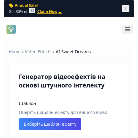
Annual Sale!
Dism
Get 30% off
Claim Now
→
Open 
Home
Video Effects
AI Sweet Dreams
Генератор відеоефектів на
основі штучного інтелекту
Шаблон
Оберіть шаблон ефекту для вашого відео
Виберіть шаблон ефекту