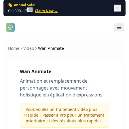
Annual Sale!
Dism
Get 30% off
Claim Now
→
Open 
Home
Video
Wan Animate
Wan Animate
Animation et remplacement de
personnages avec mouvement
holistique et réplication d'expressions
Vous voulez un traitement vidéo plus
rapide ?
Passer à Pro
pour un traitement
prioritaire et des résultats plus rapides.