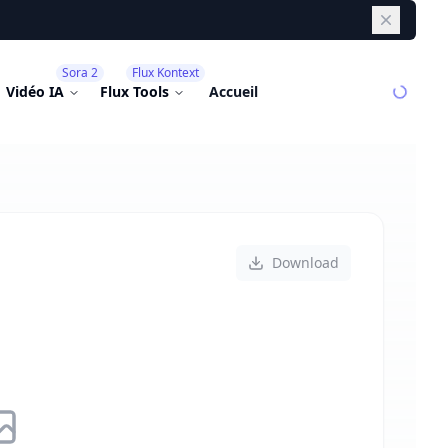
Dismiss
Sora 2
Flux Kontext
Vidéo IA
Flux Tools
Accueil
Download