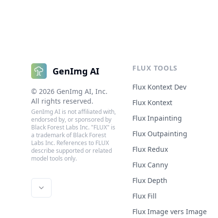
FLUX TOOLS
GenImg AI
Flux Kontext Dev
©
2026
GenImg AI
, Inc.
All rights reserved.
Flux Kontext
GenImg AI is not affiliated with,
Flux Inpainting
endorsed by, or sponsored by
Black Forest Labs Inc. "FLUX" is
Flux Outpainting
a trademark of Black Forest
Labs Inc. References to FLUX
Flux Redux
describe supported or related
model tools only.
Flux Canny
Flux Depth
Flux Fill
Flux Image vers Image