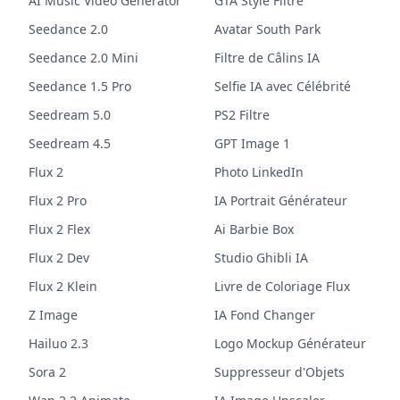
AI Music Video Generator
GTA Style Filtre
Seedance 2.0
Avatar South Park
Seedance 2.0 Mini
Filtre de Câlins IA
Seedance 1.5 Pro
Selfie IA avec Célébrité
Seedream 5.0
PS2 Filtre
Seedream 4.5
GPT Image 1
Flux 2
Photo LinkedIn
Flux 2 Pro
IA Portrait Générateur
Flux 2 Flex
Ai Barbie Box
Flux 2 Dev
Studio Ghibli IA
Flux 2 Klein
Livre de Coloriage Flux
Z Image
IA Fond Changer
Hailuo 2.3
Logo Mockup Générateur
Sora 2
Suppresseur d'Objets