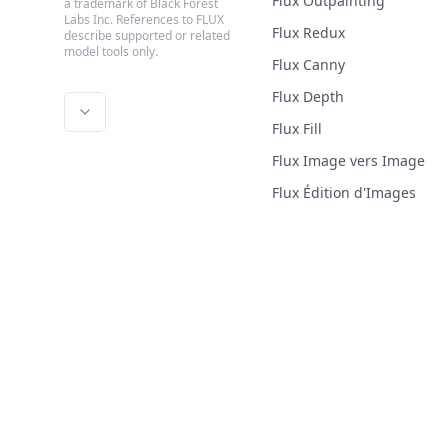
Flux Outpainting
a trademark of Black Forest
Labs Inc. References to FLUX
Flux Redux
describe supported or related
model tools only.
Flux Canny
Flux Depth
Flux Fill
Flux Image vers Image
Flux Édition d'Images