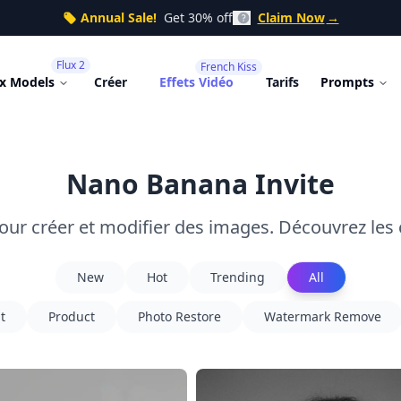
Annual Sale!
Get 30% off
Claim Now
→
Flux 2
French Kiss
ux Models
Créer
Effets Vidéo
Tarifs
Prompts
Nano Banana Invite
our créer et modifier des images. Découvrez les 
New
Hot
Trending
All
t
Product
Photo Restore
Watermark Remove