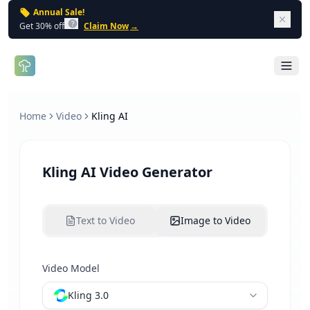
Annual Sale!
Dism
Get 30% off
Claim Now
→
Open 
Home
Video
Kling AI
Kling AI Video Generator
Text to Video
Image to Video
Video Model
Kling 3.0