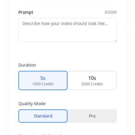
Prompt
0
/
2500
Image
Duration
5
s
10
s
1000
Credits
2000
Credits
Drag & drop or
browse
Quality Mode
PNG, JPG, JPEG or WEBP (max 10MB)
Standard
Pro