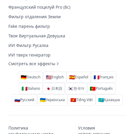
Французский поцелуй Pro (8с)
Фильтр отдаления Земли
Fake парень фильтр
Твоя Виртуальная Девушка
ИИ Фильтр Русалка
ИИ тверк генератор
Смотреть все эффекты
🇩🇪
🇺🇸
🇪🇸
🇫🇷
Deutsch
English
Español
Français
🇮🇹
🇯🇵
🇰🇷
🇵🇹
Italiano
日本語
한국어
Português
🇷🇺
🇺🇦
🇻🇳
🇰🇿
Русский
Українська
Tiếng Việt
Қазақша
Политика
Условия
конфиденциальности
использования