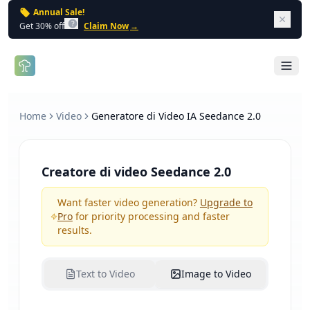
Annual Sale!
Dism
Get 30% off
Claim Now
→
Open 
Home
Video
Generatore di Video IA Seedance 2.0
Creatore di video Seedance 2.0
Want faster video generation?
Upgrade to
Pro
for priority processing and faster
results.
Text to Video
Image to Video