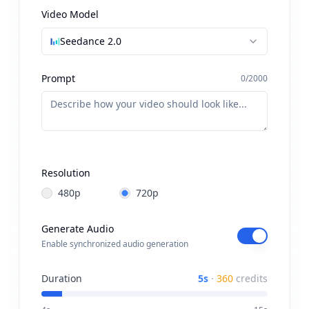
First Frame
First & Last
→
Video Model
Seedance 2.0
Prompt
0
/
2000
Start Frame
URL
Resolution
480p
720p
Generate Audio
Enable synchronized audio generation
Drag & drop or
browse
Duration
5
s
·
360
credits
PNG, JPG, JPEG, WebP (max 10MB)