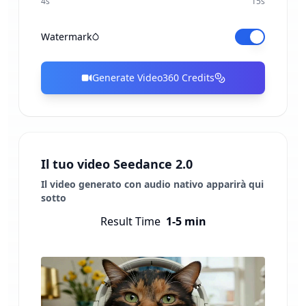
4
s
15
s
Watermark
Generate Video
360
Credits
Il tuo video Seedance 2.0
Il video generato con audio nativo apparirà qui
sotto
Result Time
1-5 min