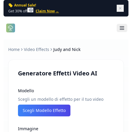
Annual Sale!
Dism
Get 30% off
Claim Now
→
Open 
Home
Video Effects
Judy and Nick
Generatore Effetti Video AI
Modello
Scegli un modello di effetto per il tuo video
Scegli Modello Effetto
Immagine