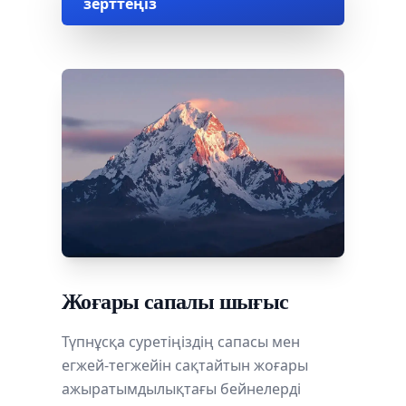
зерттеңіз
Жоғары сапалы шығыс
Түпнұсқа суретіңіздің сапасы мен
егжей-тегжейін сақтайтын жоғары
ажыратымдылықтағы бейнелерді