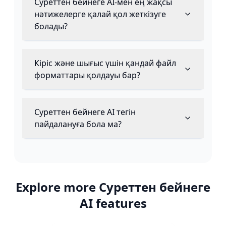
Суреттен бейнеге AI-мен ең жақсы
нәтижелерге қалай қол жеткізуге
болады?
Кіріс және шығыс үшін қандай файл
форматтары қолдауы бар?
Суреттен бейнеге AI тегін
пайдалануға бола ма?
Explore more
Суреттен бейнеге
AI
features