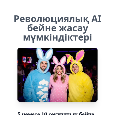
Революциялық AI
бейне жасау
мүмкіндіктері
5 немесе 10 секундтық бейне