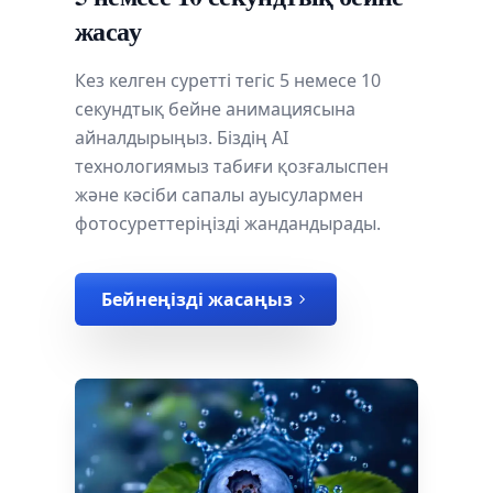
жасау
Кез келген суретті тегіс 5 немесе 10
секундтық бейне анимациясына
айналдырыңыз. Біздің AI
технологиямыз табиғи қозғалыспен
және кәсіби сапалы ауысулармен
фотосуреттеріңізді жандандырады.
Бейнеңізді жасаңыз