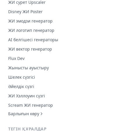
ЖИ сурет Upscaler
Disney ЖИ Poster
ЖИ эмодзи генератор
ЖИ логотип генератор
AI белгішесі генераторы
ЖИ вектор генератор
Flux Dev
Жынысты ауыстыру
Шелек сүзгісі
Әйелдік сүзгі
ЖИ Хэллоуин сүзгі
Scream ЖИ генератор
Барлығын көру
ТЕГІН ҚҰРАЛДАР