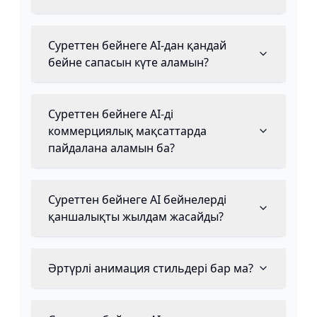
Суреттен бейнеге AI-дан қандай
бейне сапасын күте аламын?
Суреттен бейнеге AI-ді
коммерциялық мақсаттарда
пайдалана аламын ба?
Суреттен бейнеге AI бейнелерді
қаншалықты жылдам жасайды?
Әртүрлі анимация стильдері бар ма?