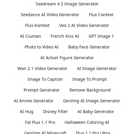
Seedream 4.5 Image Generator
Seedance AI Video Generator
Flux Context
Flux Kontext
Veo 2 AI Video Generator
AI Ciuman
French Kiss AI
GPT Image 1
Photo to Video AI
Baby Face Generator
AI Action Figure Generator
Wan 2.1 Video Generator
AI Image Generator
Image To Caption
Image To Prompt
Prompt Generator
Remove Background
AI Anime Generator
GenImg AI Image Generator
AI Hug
Disney Filter
AI Baby Generator
Fal Flux 1.1 Pro
Halloween Coloring AI
GenImg AI Minecraft
Flux 1.1 Pro Ultra