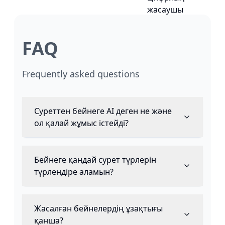
FAQ
Frequently asked questions
Суреттен бейнеге AI деген не және
ол қалай жұмыс істейді?
Бейнеге қандай сурет түрлерін
түрлендіре аламын?
Жасалған бейнелердің ұзақтығы
қанша?