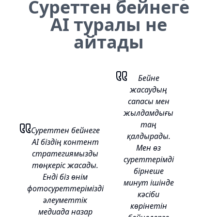
Суреттен бейнеге
AI туралы не
айтады
Бейне
жасаудың
сапасы мен
жылдамдығы
таң
Суреттен бейнеге
қалдырады.
AI біздің контент
Мен өз
стратегиямызды
суреттерімді
төңкеріс жасады.
бірнеше
Енді біз өнім
минут ішінде
фотосуреттерімізді
кәсіби
әлеуметтік
көрінетін
медиада назар