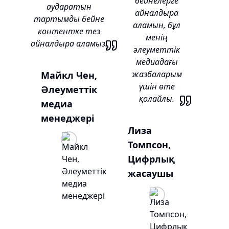
бейнелерге
аударатын
айналдыра
тартымды бейне
аламын, бұл
контентке тез
менің
айналдыра аламыз.
әлеуметтік
медиадағы
жазбаларым
Майкл Чен,
үшін өте
Әлеуметтік
қолайлы.
медиа
менеджері
Лиза
Томпсон,
Цифрлық
жасаушы