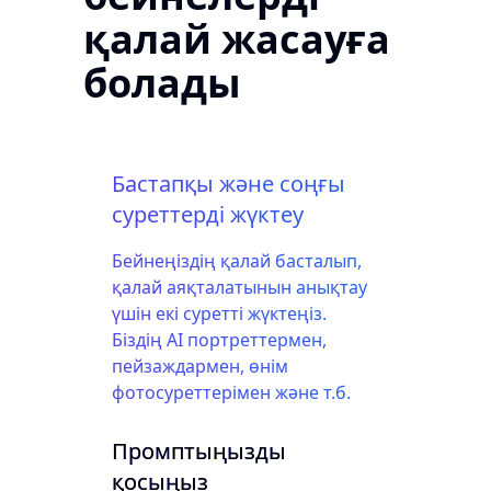
қалай жасауға
болады
Бастапқы және соңғы
суреттерді жүктеу
Бейнеңіздің қалай басталып,
қалай аяқталатынын анықтау
үшін екі суретті жүктеңіз.
Біздің AI портреттермен,
пейзаждармен, өнім
фотосуреттерімен және т.б.
жұмыс істейді.
Промптыңызды
Learn more
қосыңыз