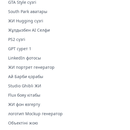
GTA Style сүзгі
South Park аватары
ЖИ Hugging сүзгі
Жұлдызбен AI Селфи
PS2 сүзгі
GPT сурет 1
LinkedIn фотосы
ЖИ портрет генератор
Ай Барби қорабы
Studio Ghibli ЖИ
Flux бояу кітабы
ЖИ фон өзгерту
логотип Mockup генератор
Объектіні жою