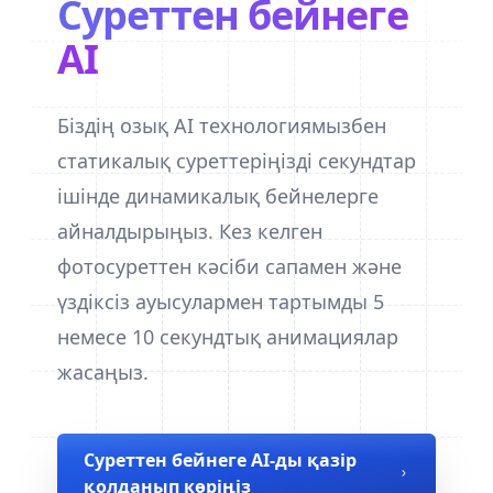
Суреттен бейнеге
AI
Біздің озық AI технологиямызбен
статикалық суреттеріңізді секундтар
ішінде динамикалық бейнелерге
айналдырыңыз. Кез келген
фотосуреттен кәсіби сапамен және
үздіксіз ауысулармен тартымды 5
немесе 10 секундтық анимациялар
жасаңыз.
Суреттен бейнеге AI-ды қазір
қолданып көріңіз