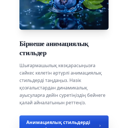
Бірнеше анимациялық
стильдер
Шығармашылық көзқарасыңызға
сәйкес келетін әртүрлі анимациялық
стильдерді таңдаңыз. Нәзік
қозғалыстардан динамикалық
ауысуларға дейін суретіңіздің бейнеге
қалай айналатынын реттеңіз.
Анимациялық стильдерді