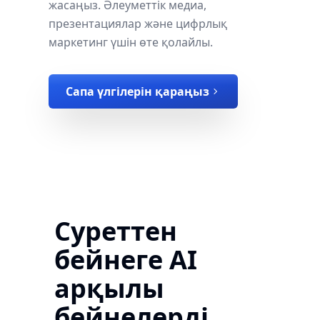
жасаңыз. Әлеуметтік медиа,
презентациялар және цифрлық
маркетинг үшін өте қолайлы.
Сапа үлгілерін қараңыз
Суреттен
бейнеге AI
арқылы
бейнелерді