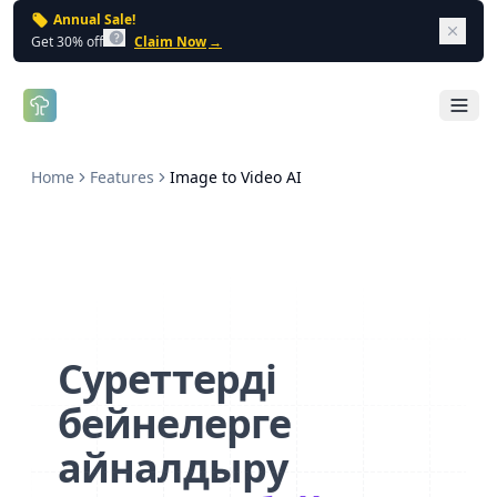
Annual Sale!
Dism
Get 30% off
Claim Now
→
Open 
Home
Features
Image to Video AI
Суреттерді
бейнелерге
айналдыру