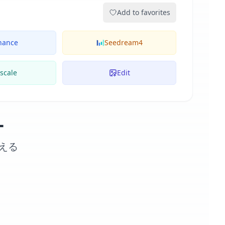
Add to favorites
hance
Seedream4
scale
Edit
ー
える