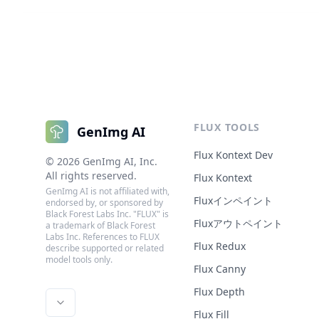
FLUX TOOLS
GenImg AI
Flux Kontext Dev
©
2026
GenImg AI
, Inc.
All rights reserved.
Flux Kontext
GenImg AI is not affiliated with,
Fluxインペイント
endorsed by, or sponsored by
Black Forest Labs Inc. "FLUX" is
Fluxアウトペイント
a trademark of Black Forest
Labs Inc. References to FLUX
Flux Redux
describe supported or related
model tools only.
Flux Canny
Flux Depth
Flux Fill