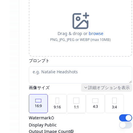
Drag & drop or
browse
PNG, JPG, JPEG or WEBP (max 10MB)
プロンプト
画像サイズ
詳細オプションを表示
16:9
4:3
9:16
1:1
3:4
Watermark
21:9
Display Public
3:2
2:3
Output Image Count