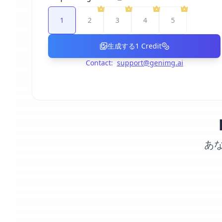
1
2
3
4
5
生成する
1
Credit
Contact:
support@genimg.ai
あ