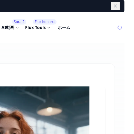
Dismiss
Sora 2
Flux Kontext
AI動画
Flux Tools
ホーム