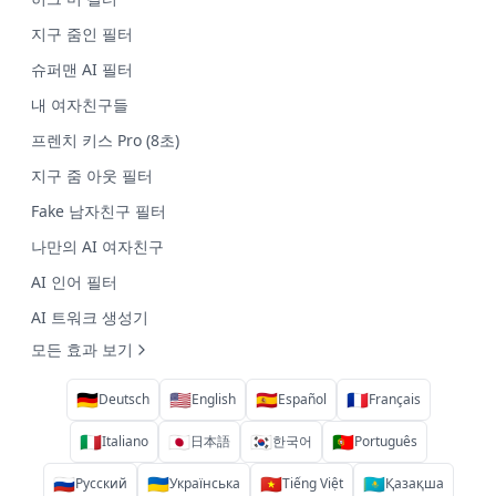
지구 줌인 필터
슈퍼맨 AI 필터
내 여자친구들
프렌치 키스 Pro (8초)
지구 줌 아웃 필터
Fake 남자친구 필터
나만의 AI 여자친구
AI 인어 필터
AI 트워크 생성기
모든 효과 보기
🇩🇪
🇺🇸
🇪🇸
🇫🇷
Deutsch
English
Español
Français
🇮🇹
🇯🇵
🇰🇷
🇵🇹
Italiano
日本語
한국어
Português
🇷🇺
🇺🇦
🇻🇳
🇰🇿
Русский
Українська
Tiếng Việt
Қазақша