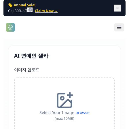
Annual Sale!
Dism
Get 30% off
Claim Now
→
Open 
AI 연예인 셀카
이미지 업로드
Select Your Image
browse
(max 10MB)