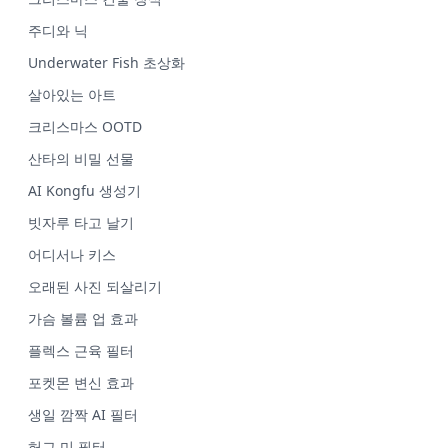
주디와 닉
Underwater Fish 초상화
살아있는 아트
크리스마스 OOTD
산타의 비밀 선물
AI Kongfu 생성기
빗자루 타고 날기
어디서나 키스
오래된 사진 되살리기
가슴 볼륨 업 효과
플렉스 근육 필터
포켓몬 변신 효과
생일 깜짝 AI 필터
허그 미 필터