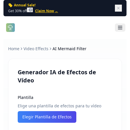
Annual Sale!
Dism
Get 30% off
Claim Now
→
Open 
Home
Video Effects
AI Mermaid Filter
Generador IA de Efectos de
Vídeo
Plantilla
Elige una plantilla de efectos para tu vídeo
Elegir Plantilla de Efectos