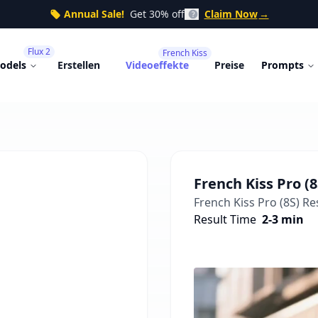
Annual Sale!
Get 30% off
Claim Now
→
Flux 2
French Kiss
odels
Erstellen
Videoeffekte
Preise
Prompts
French Kiss Pro (8
French Kiss Pro (8S)
Res
Result Time
2-3 min