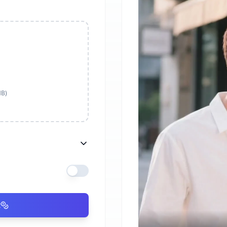
MB)
t