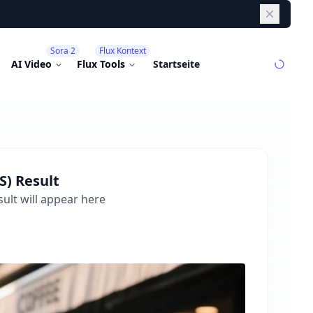
Dismiss
Sora 2
Flux Kontext
AI Video
Flux Tools
Startseite
S)
Result
ult will appear here