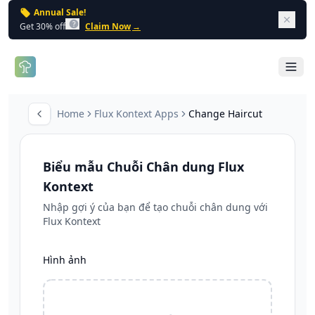
Annual Sale!
Dism
Get 30% off
Claim Now
→
Open 
Home
Flux Kontext Apps
Change Haircut
Toggle Sidebar
Biểu mẫu Chuỗi Chân dung Flux
Kontext
Nhập gợi ý của bạn để tạo chuỗi chân dung với
Flux Kontext
Hình ảnh