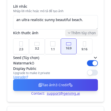
Lời nhắc
Nhập lời nhắc hoặc mô tả để tạo ảnh
Kích thước ảnh
Thêm tùy chọn
16:9
3:2
2:3
1:1
9:16
Seed (Tùy chọn)
Watermark
4:3
5:4
4:5
3:4
Display Public
Upgrade to make it private
Upgrade
Tạo ảnh
3
Credit
Contact:
support@genimg.ai