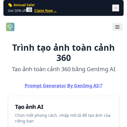
Annual Sale!
Dism
Get 30% off
Claim Now
→
Open 
Trình tạo ảnh toàn cảnh
360
Tạo ảnh toàn cảnh 360 bằng GenImg AI
Prompt Generator By
GenImg AI
Tạo ảnh AI
Chọn một phong cách, nhập mô tả để tạo ảnh của
riêng bạn